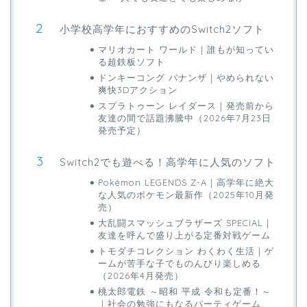
小学校高学年におすすめのSwitch2ソフト
マリオカート ワールド｜誰もが知ってい
る超鉄板ソフト
ドンキーコング バナンザ｜やめられない
爽快3Dアクション
スプラトゥーン レイダース｜発売前から
友達の間で話題沸騰中（2026年7月23日
発売予定）
Switch2でも遊べる！高学年に人気のソフト
Pokémon LEGENDS Z-A｜高学年に絶大
な人気のポケモン最新作（2025年10月発
売）
大乱闘スマッシュブラザーズ SPECIAL｜
友達を呼んで盛り上がる定番対戦ゲーム
トモダチコレクション わくわく生活｜ゲ
ームが苦手な子でものんびり楽しめる
（2026年4月発売）
桃太郎電鉄 ～昭和 平成 令和も定番！～
｜社会の勉強にもなるパーティゲーム