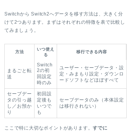
Switchから Switch2へデータを移す方法は、大きく分
けて2つあります。まずはそれぞれの特徴を表で比較し
てみましょう。
いつ使え
方法
移行できる内容
る
Switch
ユーザー・セーブデータ・設
2の初
まるごと転
定・みまもり設定・ダウンロ
回設定
送
ードソフトなどほぼすべて
時のみ
セーブデー
初回設
タの引っ越
定後も
セーブデータのみ（本体設定
し／お預か
いつで
は移行されない）
り
も
ここで特に大切なポイントがあります。
すでに